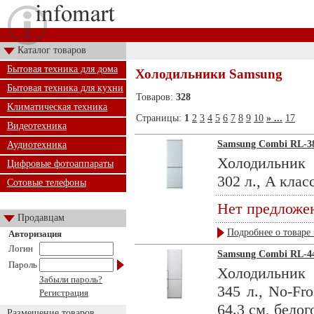
Каталог товаров
Бытовая техника для дома
Холодильники Samsung
Бытовая техника для кухни
Товаров:
328
Климатическая техника
Страницы:
1
2
3
4
5
6
7
8
9
10
» ...
17
Видеотехника
Samsung Combi RL-
Аудиотехника
Холодильник
Цифровые фотоаппараты
302 л., A класс
Сотовые телефоны
Нет предложе
Продавцам
Подробнее о товаре 
Авторизация
Логин
Samsung Combi RL-
Пароль
Холодильник
Забыли пароль?
345 л., No-Fro
Регистрация
64.3 см, белого
Размещение товаров