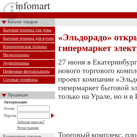
Каталог товаров
Бытовая техника для дома
«Эльдорадо» откр
Бытовая техника для кухни
гипермаркет элек
Климатическая техника
Видеотехника
27 июня в Екатеринбур
Аудиотехника
нового торгового комп
Цифровые фотоаппараты
проект компании «Эльд
Сотовые телефоны
гипермаркет бытовой э
только на Урале, но и в 
Продавцам
Авторизация
Логин
Пароль
Забыли пароль?
Регистрация
Торговый комплекс, пло
Размещение товаров