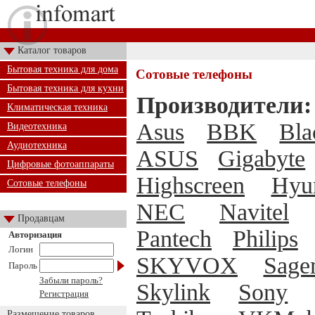
Каталог товаров
Бытовая техника для дома
Сотовые телефоны
Бытовая техника для кухни
Производители:
Климатическая техника
Asus
BBK
Bla
Видеотехника
Аудиотехника
ASUS
Gigabyte
Цифровые фотоаппараты
Highscreen
Hyu
Сотовые телефоны
NEC
Navitel
Продавцам
Pantech
Philips
Авторизация
Логин
SKYVOX
Sag
Пароль
Забыли пароль?
Skylink
Sony
Регистрация
Размещение товаров