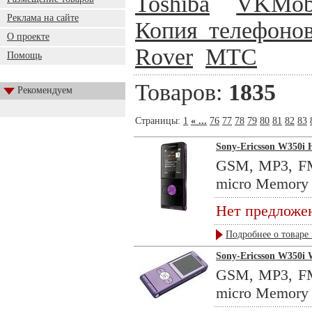
Toshiba
VKMob
Реклама на сайте
Копия телефонов
О проекте
Rover
МТС
Помощь
Товаров:
1835
Рекомендуем
Страницы:
1
« ...
76
77
78
79
80
81
82
83
Sony-Ericsson W350i 
GSM, MP3, FM-
micro Memory .
Нет предложе
Подробнее о товаре 
Sony-Ericsson W350i W
GSM, MP3, FM-
micro Memory .